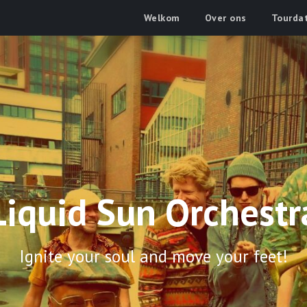
Welkom
Over ons
Tourda
Liquid Sun Orchestr
Ignite your soul and move your feet!