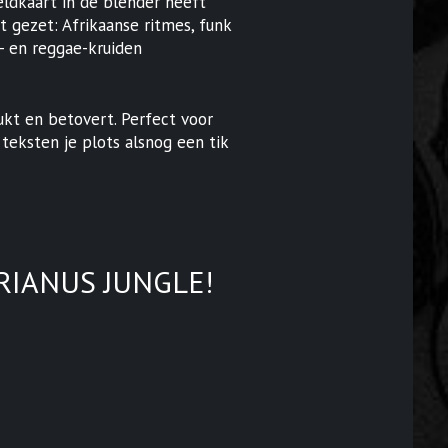
eldkaart in de blender heeft
 gezet: Afrikaanse ritmes, funk
in- en reggae-kruiden
ukt en betovert. Perfect voor
 teksten je plots alsnog een tik
DRIANUS JUNGLE!